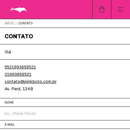
INÍCIO
|
CONTATO
CONTATO
Olá
5521993858521
21993858521
contato@pinkboto.com.br
Av. Pará, 124B
NOME
E-MAIL