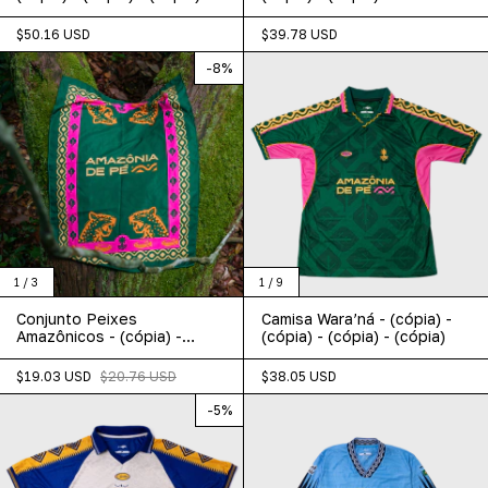
$50.16 USD
$39.78 USD
-
8
%
1
/
3
1
/
9
Conjunto Peixes
Camisa Wara’ná - (cópia) -
Amazônicos - (cópia) -
(cópia) - (cópia) - (cópia)
(cópia)
$19.03 USD
$20.76 USD
$38.05 USD
-
5
%