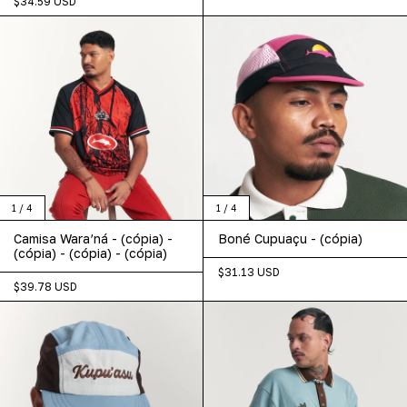
$34.59 USD
1
/
4
1
/
4
Camisa Wara’ná - (cópia) -
Boné Cupuaçu - (cópia)
(cópia) - (cópia) - (cópia)
$31.13 USD
$39.78 USD