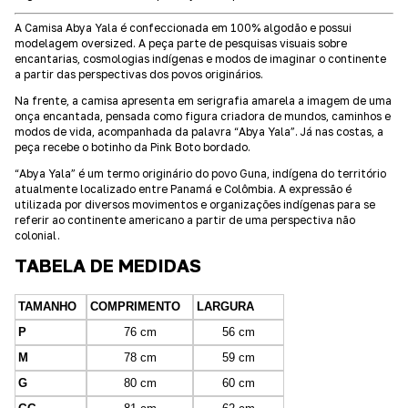
A Camisa Abya Yala é confeccionada em 100% algodão e possui
modelagem oversized. A peça parte de pesquisas visuais sobre
encantarias, cosmologias indígenas e modos de imaginar o continente
a partir das perspectivas dos povos originários.
Na frente, a camisa apresenta em serigrafia amarela a imagem de uma
onça encantada, pensada como figura criadora de mundos, caminhos e
modos de vida, acompanhada da palavra “Abya Yala”. Já nas costas, a
peça recebe o botinho da Pink Boto bordado.
“Abya Yala” é um termo originário do povo Guna, indígena do território
atualmente localizado entre Panamá e Colômbia. A expressão é
utilizada por diversos movimentos e organizações indígenas para se
referir ao continente americano a partir de uma perspectiva não
colonial.
TABELA DE MEDIDAS
TAMANHO
COMPRIMENTO
LARGURA
P
76 cm
56 cm
M
78 cm
59 cm
G
80 cm
60 cm