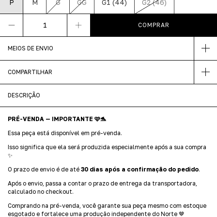
P
M
G
GG
G1 (44)
G2 (46)
MEIOS DE ENVIO
COMPARTILHAR
DESCRIÇÃO
PRÉ-VENDA — IMPORTANTE 🩷🐬
Essa peça está disponível em pré-venda.
Isso significa que ela será produzida especialmente após a sua compra
✨
O prazo de envio é de até
30 dias após a confirmação do pedido
.
Após o envio, passa a contar o prazo de entrega da transportadora,
calculado no checkout.
Comprando na pré-venda, você garante sua peça mesmo com estoque
esgotado e fortalece uma produção independente do Norte 🤎