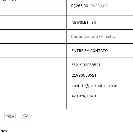
R$265,00
R$280,00
NEWSLETTER
ENTRE EM CONTATO
5521993858521
21993858521
contato@pinkboto.com.br
Av. Pará, 124B
ados.