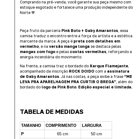
Comprando na pré-venda, você garante sua peça mesmo com
estoque esgotado e fortalece uma produção independente do
Norte 🤎
Peça fruto da parceria
Pink Boto + Gaby Amarantos
, essa
camisa traduz o encontro entre a força da artista e a estética
marcante da marca. A peça é
preta com detalhes em
vermelho
, e na
versão manga longa
se destaca pelas
mangas com fogo
e pelas
costas vermelhas
, reforçando a
energia incendiária do movimento.
Na frente, a camisa traz o bordado do
Xarque Flamejante
,
acompanhado da inscrição
ROCK DOIDO
com a
assinatura
de Gaby Amarantos
. Já nas costas, a peça exibe a frase
“ME
LEVA PRA APARELHAGEM PRA CURTIR O BREGA”
, além do
bordado do
logo da Pink Boto
.
Edição especial e limitada.
TABELA DE MEDIDAS
TAMANHO
COMPRIMENTO
LARGURA
P
65 cm
50 cm