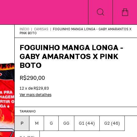
INÍCIO
|
CAMISAS
|
FOGUINHO MANGA LONGA - GABY AMARANTOS X
PINK BOTO
FOGUINHO MANGA LONGA -
GABY AMARANTOS X PINK
BOTO
R$290,00
12
x
de
R$29,83
Ver mais detalhes
TAMANHO
P
M
G
GG
G1 (44)
G2 (46)