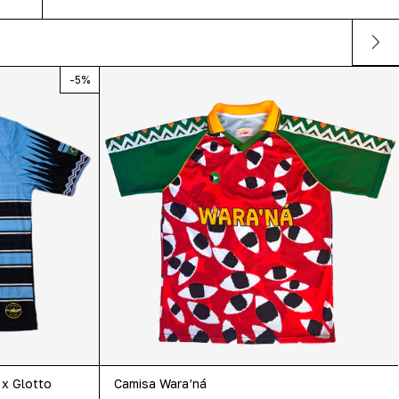
-
5
%
 x Glotto
Camisa Wara’ná