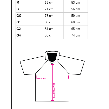
M
68 cm
53 cm
G
71 cm
56 cm
GG
78 cm
59 cm
G1
80 cm
60 cm
G2
81 cm
65 cm
G4
85 cm
74 cm