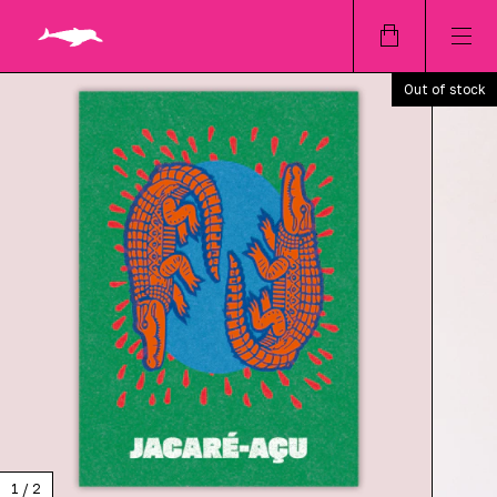
Out of stock
1
/
2