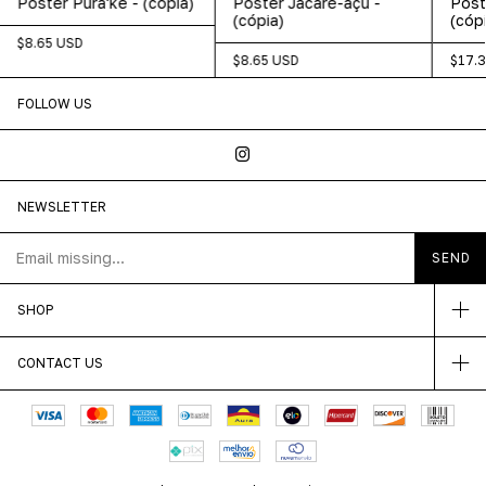
Poster Pura'kê - (cópia)
Poster Jacaré-açu -
Post
(cópia)
(cópi
$8.65 USD
$8.65 USD
$17.
FOLLOW US
NEWSLETTER
SHOP
CONTACT US